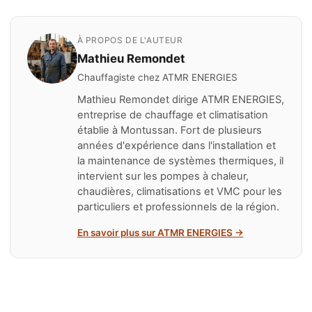
95 % de la chaleur de l'air extrait pour préchauffer l'air
contrats d'entretien annuels incluant cette visite
entrant, coûte 3 500 € à 7 000 € mais réduit la facture
préventive, le dépannage prioritaire et la main-d'œuvre
de chauffage de 15 à 25 %. ATMR ENERGIES
À PROPOS DE L'AUTEUR
à tarif préférentiel.
recommande le double flux pour les constructions
Mathieu Remondet
neuves ou rénovations globales performantes, le
Chauffagiste chez
ATMR ENERGIES
simple flux restant pertinent en rénovation partielle.
Mathieu Remondet dirige ATMR ENERGIES,
entreprise de chauffage et climatisation
établie à Montussan. Fort de plusieurs
années d'expérience dans l'installation et
la maintenance de systèmes thermiques, il
intervient sur les pompes à chaleur,
chaudières, climatisations et VMC pour les
particuliers et professionnels de la région.
En savoir plus sur ATMR ENERGIES →