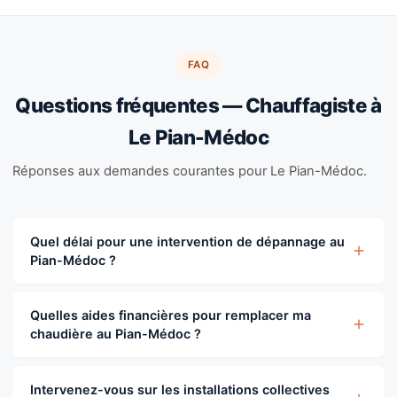
FAQ
Questions fréquentes — Chauffagiste à
Le Pian-Médoc
Réponses aux demandes courantes pour Le Pian-Médoc.
Quel délai pour une intervention de dépannage au
Pian-Médoc ?
Depuis Montussan, nous intervenons sous 24 à 48 heures
selon urgence. Les pannes critiques en période hivernale
Quelles aides financières pour remplacer ma
chaudière au Pian-Médoc ?
sont traitées en priorité.
MaPrimeRénov' et CEE s'appliquent au Pian-Médoc. Nous
vous accompagnons dans le montage des dossiers selon
Intervenez-vous sur les installations collectives