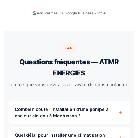
Avis vérifiés via Google Business Profile
FAQ
Questions fréquentes — ATMR
ENERGIES
Tout ce que vous devez savoir avant de nous contacter.
Combien coûte l'installation d'une pompe à
chaleur air-eau à Montussan ?
Le coût d'une pompe à chaleur air-eau se situe entre
8 000 € et 16 000 € selon la puissance nécessaire et
Quel délai pour installer une climatisation