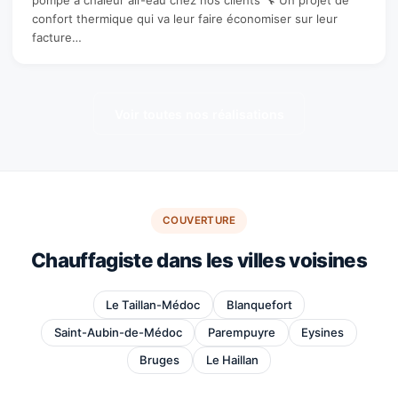
pompe à chaleur air-eau chez nos clients 🔧 Un projet de
confort thermique qui va leur faire économiser sur leur
facture…
Voir toutes nos réalisations
COUVERTURE
Chauffagiste dans les villes voisines
Le Taillan-Médoc
Blanquefort
Saint-Aubin-de-Médoc
Parempuyre
Eysines
Bruges
Le Haillan